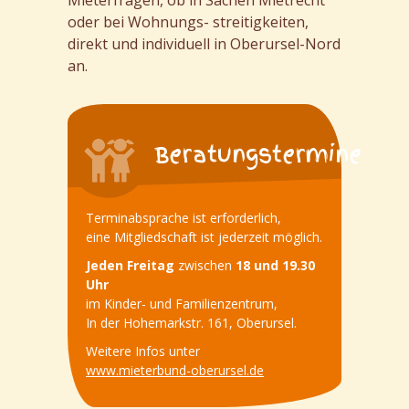
Mieterfragen, ob in Sachen Mietrecht
oder bei Wohnungs- streitigkeiten,
direkt und individuell in Oberursel-Nord
an.
Beratungstermine
Terminabsprache ist erforderlich,
eine Mitgliedschaft ist jederzeit möglich.
Jeden Freitag
zwischen
18 und 19.30
Uhr
im Kinder- und Familienzentrum,
In der Hohemarkstr. 161, Oberursel.
Weitere Infos unter
www.mieterbund-oberursel.de