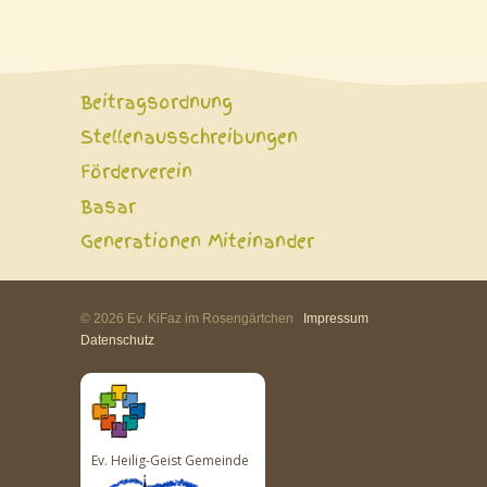
Beitragsordnung
Stellenausschreibungen
Förderverein
Basar
Generationen Miteinander
© 2026 Ev. KiFaz im Rosengärtchen
Impressum
Datenschutz
Ev. Heilig-Geist Gemeinde