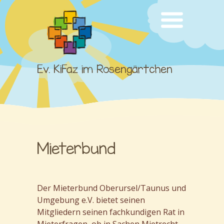
Willkommen
Ev. KiFaz im Rosengärtchen
Team
Kinderkrippe
Kindertagesstätte
Wald
Mieterbund
Kurse
Beratung
Der Mieterbund Oberursel/Taunus und
Galerien
Umgebung e.V. bietet seinen
Mitgliedern seinen fachkundigen Rat in
Kontakt