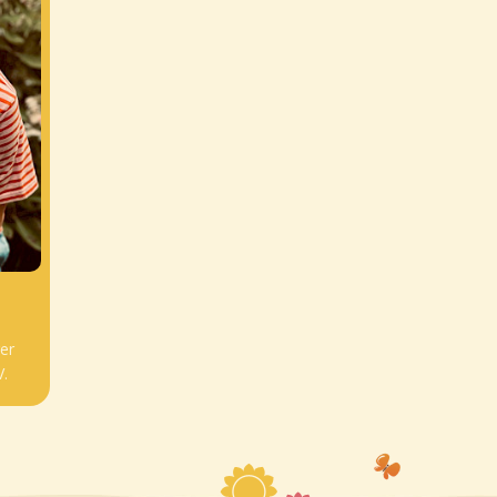
ger
.