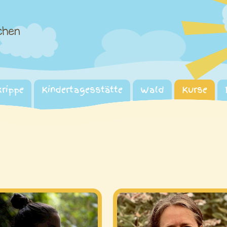
chen
krippe
Kindertagesstätte
Wald
Kurse