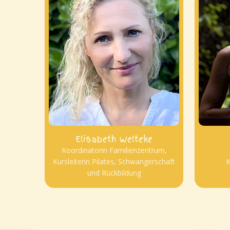
Elisabeth Welteke
Koordinatorin Familienzentrum,
Kursleiterin Pilates, Schwangerschaft
K
und Rückbildung