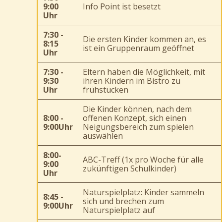
9:00
Info Point ist besetzt
Uhr
7:30 -
Die ersten Kinder kommen an, es
8:15
ist ein Gruppenraum geöffnet
Uhr
7:30 -
Eltern haben die Möglichkeit, mit
9:30
ihren Kindern im Bistro zu
Uhr
frühstücken
Die Kinder können, nach dem
8:00 -
offenen Konzept, sich einen
9:00Uhr
Neigungsbereich zum spielen
auswählen
8:00-
ABC-Treff (1x pro Woche für alle
9:00
zukünftigen Schulkinder)
Uhr
Naturspielplatz: Kinder sammeln
8:45 -
sich und brechen zum
9:00Uhr
Naturspielplatz auf