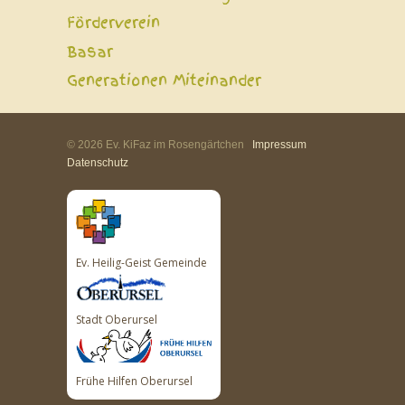
Förderverein
Basar
Generationen Miteinander
© 2026 Ev. KiFaz im Rosengärtchen
Impressum
Datenschutz
Ev. Heilig-Geist Gemeinde
Stadt Oberursel
Frühe Hilfen Oberursel