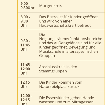
9:00 -
Morgenkreis
9:30Uhr
8:00 -
Das Bistro ist für Kinder geöffnet
9:30
und wird von einer
Uhr
Hauswirtschaftskraft betreut
Die
Neigungsräume/Funktionsbereiche
9:30 -
und das Außengelände sind für alle
11:45
Kinder geöffnet, Bewegung und
Uhr
Musikschule in altersspezifischen
Gruppen
11:45 -
Abschlusskreis in den
12:00
Stammgruppen
Uhr
12:15
Die Kinder kommen vom
Uhr
Naturspielplatz zurück
12:00 -
Die Essenskinder gehen Hände
12:15
waschen und zum Mittagessen
Uhr