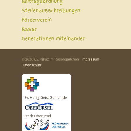
Beitragsordnung
Stellenausschreibungen
Förderverein
Basar
Generationen Miteinander
© 2026 Ev. KiFaz im Rosengärtchen
Impressum
Datenschutz
Ev. Heilig-Geist Gemeinde
Stadt Oberursel