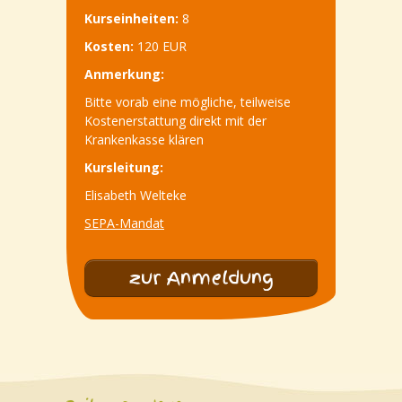
Kurseinheiten:
8
Kosten:
120 EUR
Anmerkung:
Bitte vorab eine mögliche, teilweise
Kostenerstattung direkt mit der
Krankenkasse klären
Kursleitung:
Elisabeth Welteke
SEPA-Mandat
zur Anmeldung